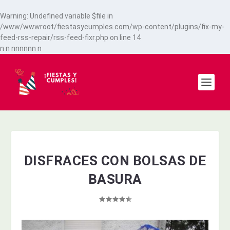
Warning
: Undefined variable $file in
/www/wwwroot/fiestasycumples.com/wp-content/plugins/fix-my-
feed-rss-repair/rss-feed-fixr.php
on line
14
n
n
n
n
n
n
n
n
n
DISFRACES CON BOLSAS DE
BASURA