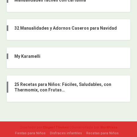
32 Manualidades y Adornos Caseros para Navidad
My Karamelli
25 Recetas para Niños: Fáciles, Saludables, con
Thermomix, con Frutas…
Diseñado por
| Desarrollado por
Elegant Themes
WordPress
Fiestas para Niños
Disfraces infantiles
Recetas para Niños