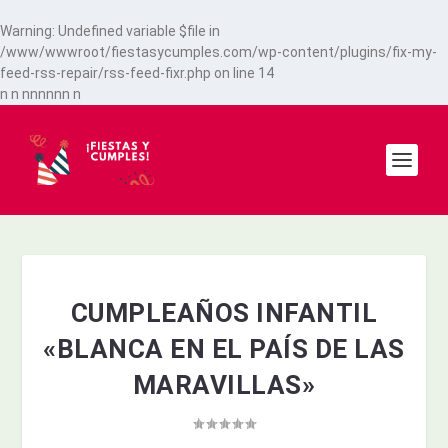
Warning
: Undefined variable $file in
/www/wwwroot/fiestasycumples.com/wp-content/plugins/fix-my-
feed-rss-repair/rss-feed-fixr.php
on line
14
n
n
n
n
n
n
n
n
n
CUMPLEAÑOS INFANTIL
«BLANCA EN EL PAÍS DE LAS
MARAVILLAS»