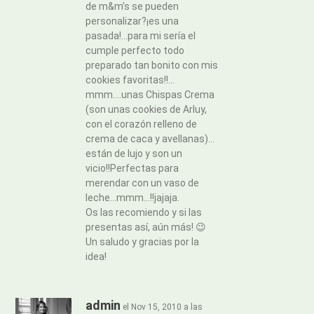
de m&m’s se pueden
personalizar?¡es una
pasada!…para mi sería el
cumple perfecto todo
preparado tan bonito con mis
cookies favoritas!!…
mmm….unas Chispas Crema
(son unas cookies de Arluy,
con el corazón relleno de
crema de caca y avellanas)…
están de lujo y son un
vicio!!Perfectas para
merendar con un vaso de
leche…mmm…!!jajaja.
Os las recomiendo y si las
presentas así, aún más! 😉
Un saludo y gracias por la
idea!
admin
el Nov 15, 2010 a las