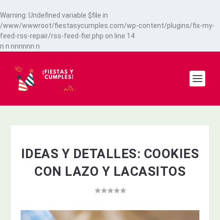
Warning
: Undefined variable $file in
/www/wwwroot/fiestasycumples.com/wp-content/plugins/fix-my-
feed-rss-repair/rss-feed-fixr.php
on line
14
n
n
n
n
n
n
n
n
n
IDEAS Y DETALLES: COOKIES
CON LAZO Y LACASITOS