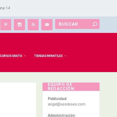
line
14
CURSOS GRATIS
TIENDAS INFANTILES
EQUIPO DE
REDACCIÓN
Publicidad:
angel@seodeseo.com
Administración: