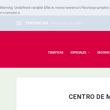
Warning
: Undefined variable $file in
/www/wwwroot/fiestasycumples.co
n
n
n
n
n
n
n
n
n
TENDENCIAS:
Receta de cupcakes
TEMÁTICAS
ESPECIALES
DECORAC
CENTRO DE 