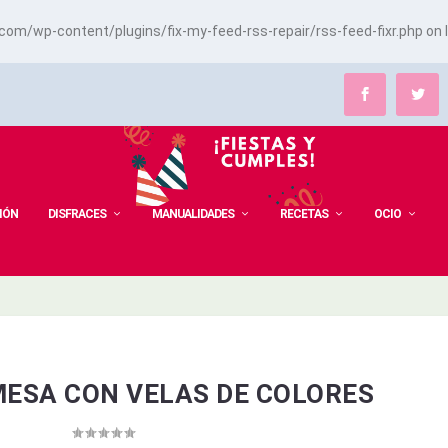
m/wp-content/plugins/fix-my-feed-rss-repair/rss-feed-fixr.php
on 
IÓN
DISFRACES
MANUALIDADES
RECETAS
OCIO
MESA CON VELAS DE COLORES