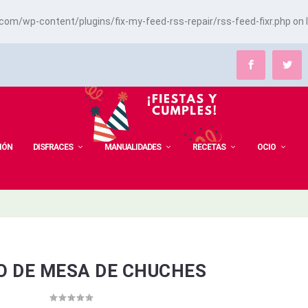
m/wp-content/plugins/fix-my-feed-rss-repair/rss-feed-fixr.php
on 
IÓN
DISFRACES
MANUALIDADES
RECETAS
OCIO
O DE MESA DE CHUCHES