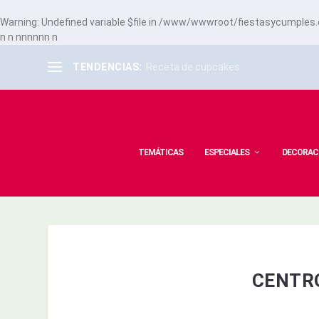
Warning
: Undefined variable $file in
/www/wwwroot/fiestasycumples.co
n
n
n
n
n
n
n
n
n
TENDENCIAS:
Receta de cupcakes
TEMÁTICAS
ESPECIALES
DECORAC
CENTR