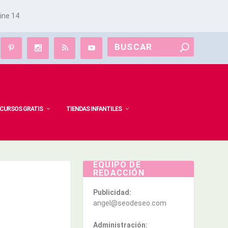
line
14
CURSOS GRATIS
TIENDAS INFANTILES
EQUIPO DE
REDACCIÓN
Publicidad:
angel@seodeseo.com
Administración: