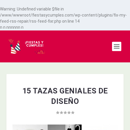
Warning
: Undefined variable $file in
/www/wwwroot/fiestasycumples.com/wp-content/plugins/fix-my-
feed-rss-repair/rss-feed-fixr.php
on line
14
n
n
n
n
n
n
n
n
n
15 TAZAS GENIALES DE
DISEÑO