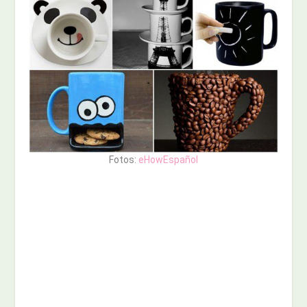
Fotos:
eHowEspañol