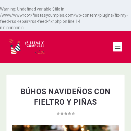
Warning
: Undefined variable $file in
/www/wwwroot/fiestasycumples.com/wp-content/plugins/fix-my-
feed-rss-repair/rss-feed-fixr.php
on line
14
n
n
n
n
n
n
n
n
n
BÚHOS NAVIDEÑOS CON
FIELTRO Y PIÑAS