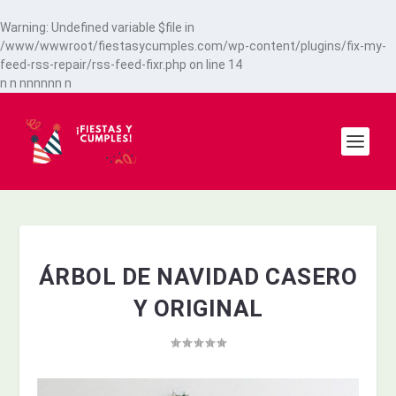
Warning
: Undefined variable $file in
/www/wwwroot/fiestasycumples.com/wp-content/plugins/fix-my-
feed-rss-repair/rss-feed-fixr.php
on line
14
n
n
n
n
n
n
n
n
n
ÁRBOL DE NAVIDAD CASERO
Y ORIGINAL