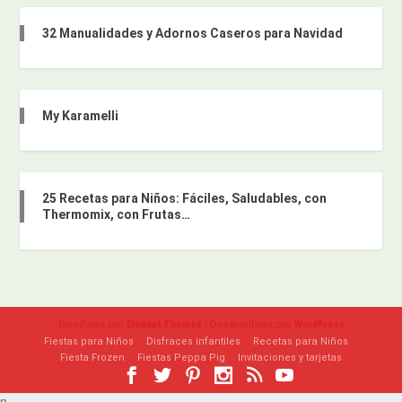
32 Manualidades y Adornos Caseros para Navidad
My Karamelli
25 Recetas para Niños: Fáciles, Saludables, con
Thermomix, con Frutas…
Diseñado por
| Desarrollado por
Elegant Themes
WordPress
Fiestas para Niños
Disfraces infantiles
Recetas para Niños
Fiesta Frozen
Fiestas Peppa Pig
Invitaciones y tarjetas
n