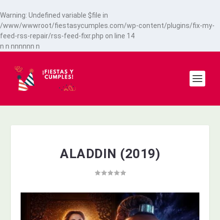
Warning
: Undefined variable $file in
/www/wwwroot/fiestasycumples.com/wp-content/plugins/fix-my-
feed-rss-repair/rss-feed-fixr.php
on line
14
n
n
n
n
n
n
n
n
n
ALADDIN (2019)