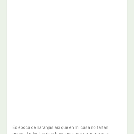
Es época de naranjas así que en mi casa no faltan
nunca. Todos los días hago una jarra de zumo para