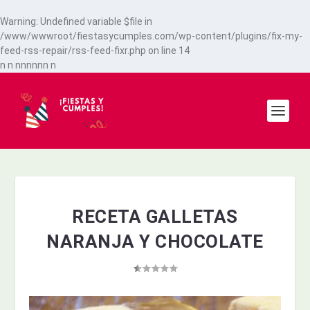
Warning
: Undefined variable $file in
/www/wwwroot/fiestasycumples.com/wp-content/plugins/fix-my-
feed-rss-repair/rss-feed-fixr.php
on line
14
n
n
n
n
n
n
n
n
n
RECETA GALLETAS
NARANJA Y CHOCOLATE