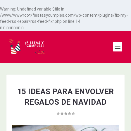
Warning
: Undefined variable $file in
/www/wwwroot/fiestasycumples.com/wp-content/plugins/fix-my-
feed-rss-repair/rss-feed-fixr.php
on line
14
n
n
n
n
n
n
n
n
n
15 IDEAS PARA ENVOLVER
REGALOS DE NAVIDAD