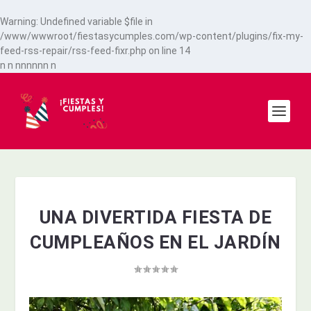
Warning
: Undefined variable $file in
/www/wwwroot/fiestasycumples.com/wp-content/plugins/fix-my-
feed-rss-repair/rss-feed-fixr.php
on line
14
n
n
n
n
n
n
n
n
n
UNA DIVERTIDA FIESTA DE
CUMPLEAÑOS EN EL JARDÍN