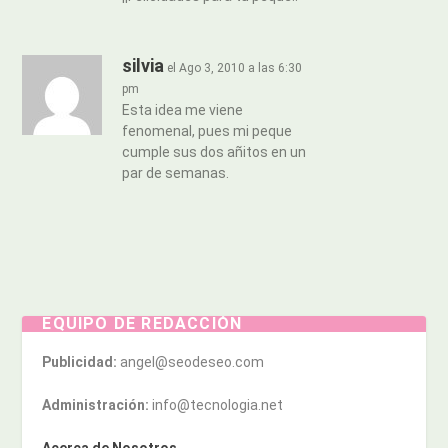
silvia
el Ago 3, 2010 a las 6:30
pm
Esta idea me viene
fenomenal, pues mi peque
cumple sus dos añitos en un
par de semanas.
EQUIPO DE REDACCIÓN
Publicidad:
angel@seodeseo.com
Administración:
info@tecnologia.net
Acerca de Nosotros