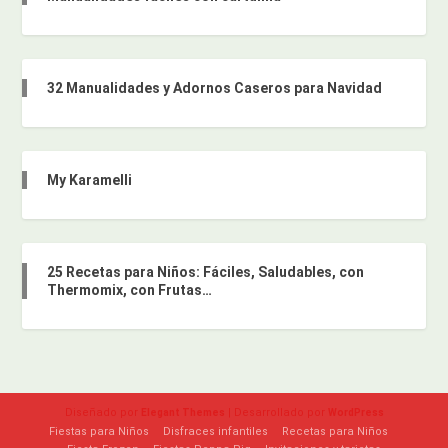
32 Manualidades y Adornos Caseros para Navidad
My Karamelli
25 Recetas para Niños: Fáciles, Saludables, con
Thermomix, con Frutas…
Diseñado por
| Desarrollado por
Elegant Themes
WordPress
Fiestas para Niños
Disfraces infantiles
Recetas para Niños