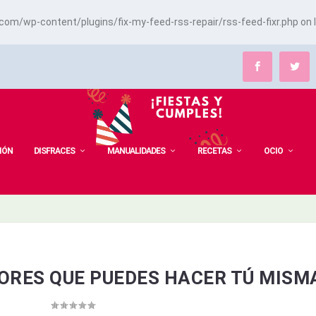
m/wp-content/plugins/fix-my-feed-rss-repair/rss-feed-fixr.php
on 
IÓN
DISFRACES
MANUALIDADES
RECETAS
OCIO
ORES QUE PUEDES HACER TÚ MISM