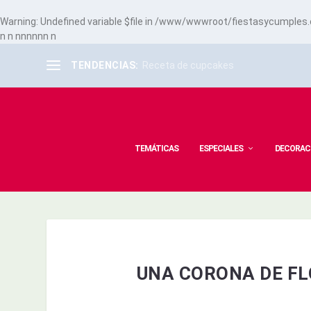
Warning
: Undefined variable $file in
/www/wwwroot/fiestasycumples.co
n
n
n
n
n
n
n
n
n
TENDENCIAS:
Receta de cupcakes
TEMÁTICAS
ESPECIALES
DECORAC
UNA CORONA DE FL