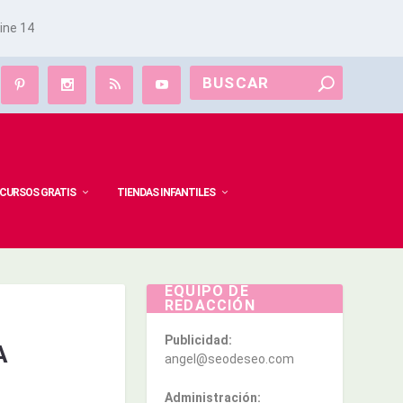
line
14
CURSOS GRATIS
TIENDAS INFANTILES
EQUIPO DE
REDACCIÓN
Publicidad:
A
angel@seodeseo.com
Administración: