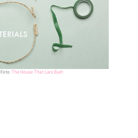
Foto:
The House That Lars Built