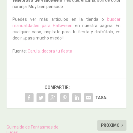
tenebroso de Halloween!
Y es que, encima, son de color
naranja. Muy bien pensado.
Puedes ver más artículos en la tienda o
buscar
manualidades para Halloween
en nuestra página. En
cualquier caso, inspírate para tu fiesta y disfrútala, es
decir, ¡¡pasa mucho miedo!!
Fuente:
Carula, decora tu fiesta
COMPARTIR:
TASA:
PRÓXIMO
Guirnalda de Fantasmas de
Luces