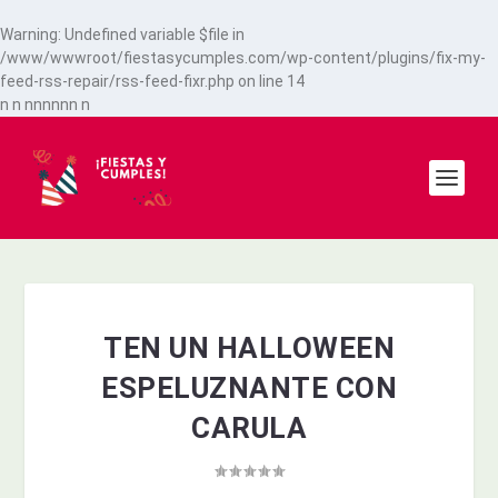
Warning
: Undefined variable $file in
/www/wwwroot/fiestasycumples.com/wp-content/plugins/fix-my-
feed-rss-repair/rss-feed-fixr.php
on line
14
n
n
n
n
n
n
n
n
n
TEN UN HALLOWEEN
ESPELUZNANTE CON
CARULA