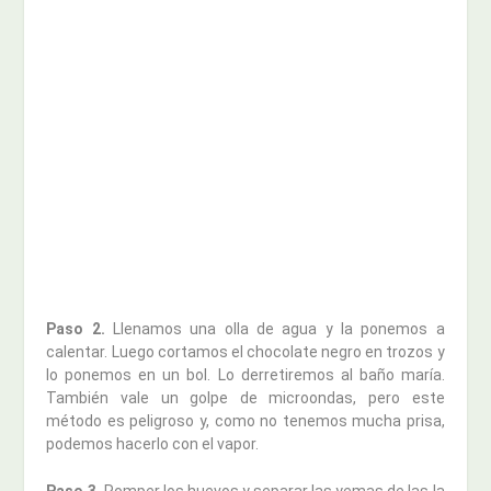
Paso 2.
Llenamos una olla de agua y la ponemos a
calentar. Luego cortamos el chocolate negro en trozos y
lo ponemos en un bol. Lo derretiremos al baño maría.
También vale un golpe de microondas, pero este
método es peligroso y, como no tenemos mucha prisa,
podemos hacerlo con el vapor.
Paso 3.
Romper los huevos y separar las yemas de las la