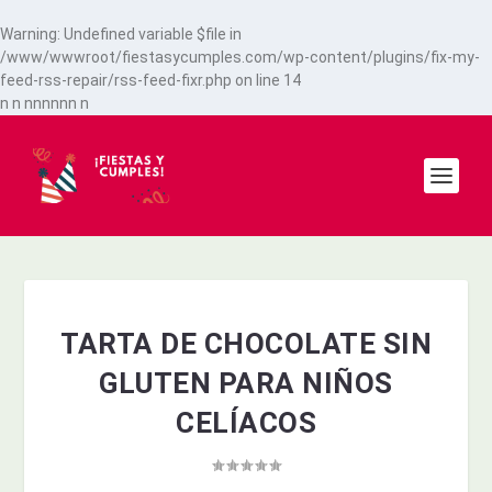
Warning
: Undefined variable $file in
/www/wwwroot/fiestasycumples.com/wp-content/plugins/fix-my-
feed-rss-repair/rss-feed-fixr.php
on line
14
n
n
n
n
n
n
n
n
n
TARTA DE CHOCOLATE SIN
GLUTEN PARA NIÑOS
CELÍACOS