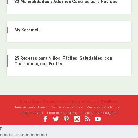
32 Manualidades y Adornos Caseros para Navidad
My Karamelli
25 Recetas para Niños: Fáciles, Saludables, con
Thermomix, con Frutas…
Diseñado por
| Desarrollado por
Elegant Themes
WordPress
Fiestas para Niños
Disfraces infantiles
Recetas para Niños
Fiesta Frozen
Fiestas Peppa Pig
Invitaciones y tarjetas
n
n
n
n
n
n
n
n
n
n
n
n
n
n
n
n
n
n
n
n