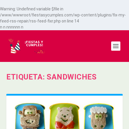
Warning
: Undefined variable $file in
/www/wwwroot/fiestasycumples.com/wp-content/plugins/fix-my-
feed-rss-repair/rss-feed-fixr.php
on line
14
n
n
n
n
n
n
n
n
n
ETIQUETA:
SANDWICHES