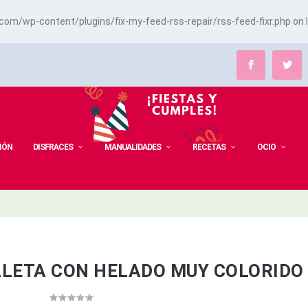
m/wp-content/plugins/fix-my-feed-rss-repair/rss-feed-fixr.php
on 
IÓN
DISFRACES
MANUALIDADES
RECETAS
OCIO
LLETA CON HELADO MUY COLORIDO