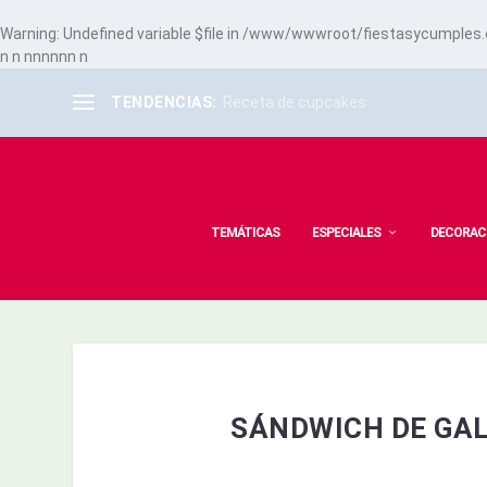
Warning
: Undefined variable $file in
/www/wwwroot/fiestasycumples.co
n
n
n
n
n
n
n
n
n
TENDENCIAS:
Receta de cupcakes
TEMÁTICAS
ESPECIALES
DECORAC
SÁNDWICH DE GA