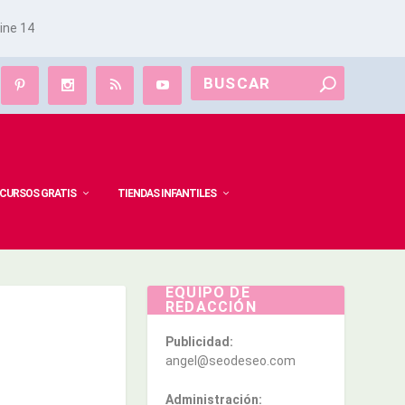
line
14
CURSOS GRATIS
TIENDAS INFANTILES
EQUIPO DE
REDACCIÓN
Publicidad:
angel@seodeseo.com
Administración: