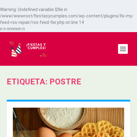
Warning
: Undefined variable $file in
/www/wwwroot/fiestasycumples.com/wp-content/plugins/fix-my-
feed-rss-repair/rss-feed-fixr.php
on line
14
n
n
n
n
n
n
n
n
n
ETIQUETA:
POSTRE