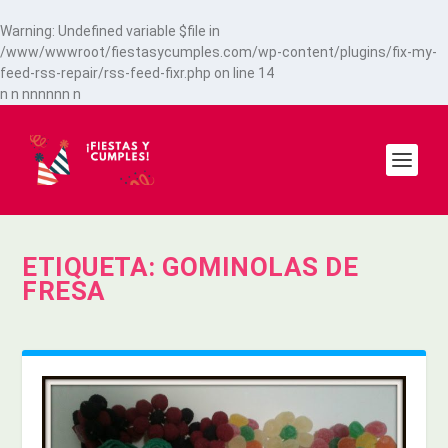
Warning
: Undefined variable $file in
/www/wwwroot/fiestasycumples.com/wp-content/plugins/fix-my-
feed-rss-repair/rss-feed-fixr.php
on line
14
n
n
n
n
n
n
n
n
n
ETIQUETA:
GOMINOLAS DE
FRESA