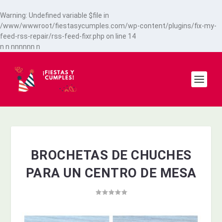
Warning
: Undefined variable $file in
/www/wwwroot/fiestasycumples.com/wp-content/plugins/fix-my-
feed-rss-repair/rss-feed-fixr.php
on line
14
n
n
n
n
n
n
n
n
n
BROCHETAS DE CHUCHES
PARA UN CENTRO DE MESA