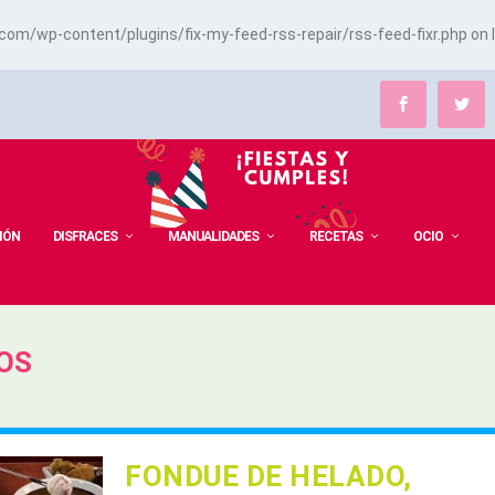
m/wp-content/plugins/fix-my-feed-rss-repair/rss-feed-fixr.php
on 
IÓN
DISFRACES
MANUALIDADES
RECETAS
OCIO
OS
FONDUE DE HELADO,