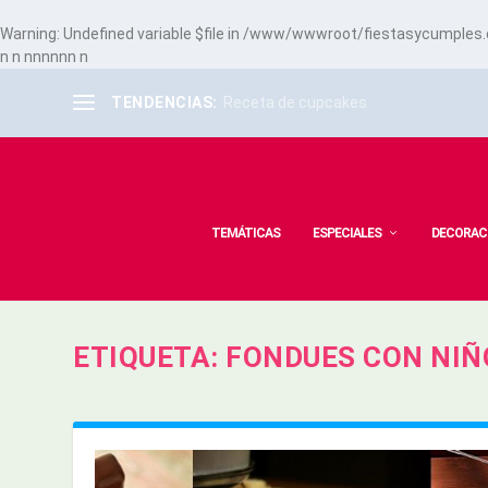
Warning
: Undefined variable $file in
/www/wwwroot/fiestasycumples.co
n
n
n
n
n
n
n
n
n
TENDENCIAS:
Receta de cupcakes
TEMÁTICAS
ESPECIALES
DECORAC
ETIQUETA:
FONDUES CON NIÑ