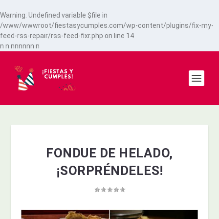
Warning
: Undefined variable $file in
/www/wwwroot/fiestasycumples.com/wp-content/plugins/fix-my-
feed-rss-repair/rss-feed-fixr.php
on line
14
n
n
n
n
n
n
n
n
n
FONDUE DE HELADO,
¡SORPRÉNDELES!