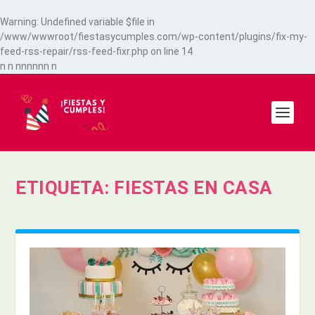
Warning
: Undefined variable $file in
/www/wwwroot/fiestasycumples.com/wp-content/plugins/fix-my-
feed-rss-repair/rss-feed-fixr.php
on line
14
n
n
n
n
n
n
n
n
n
ETIQUETA:
FIESTAS EN CASA