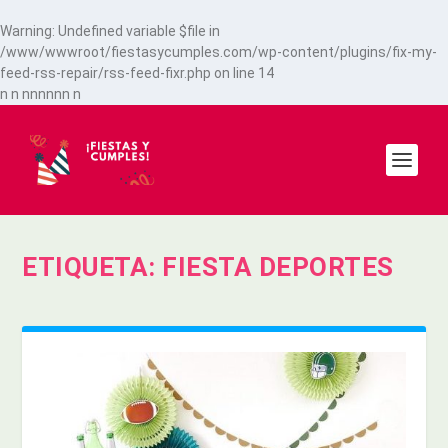
Warning
: Undefined variable $file in
/www/wwwroot/fiestasycumples.com/wp-content/plugins/fix-my-
feed-rss-repair/rss-feed-fixr.php
on line
14
n
n
n
n
n
n
n
n
n
ETIQUETA:
FIESTA DEPORTES