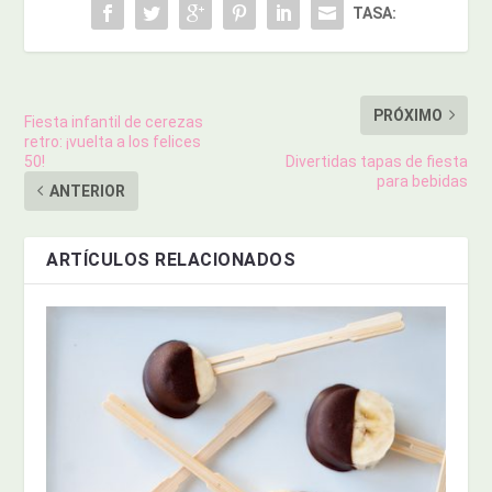
TASA:
PRÓXIMO
Fiesta infantil de cerezas
retro: ¡vuelta a los felices
50!
Divertidas tapas de fiesta
para bebidas
ANTERIOR
ARTÍCULOS RELACIONADOS