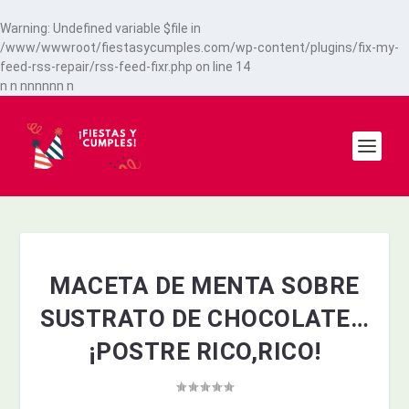
Warning
: Undefined variable $file in
/www/wwwroot/fiestasycumples.com/wp-content/plugins/fix-my-
feed-rss-repair/rss-feed-fixr.php
on line
14
n
n
n
n
n
n
n
n
n
MACETA DE MENTA SOBRE
SUSTRATO DE CHOCOLATE…
¡POSTRE RICO,RICO!