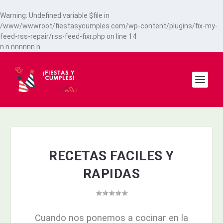
Warning
: Undefined variable $file in
/www/wwwroot/fiestasycumples.com/wp-content/plugins/fix-my-
feed-rss-repair/rss-feed-fixr.php
on line
14
n
n
n
n
n
n
n
n
n
RECETAS FACILES Y
RAPIDAS
Cuando nos ponemos a cocinar en la