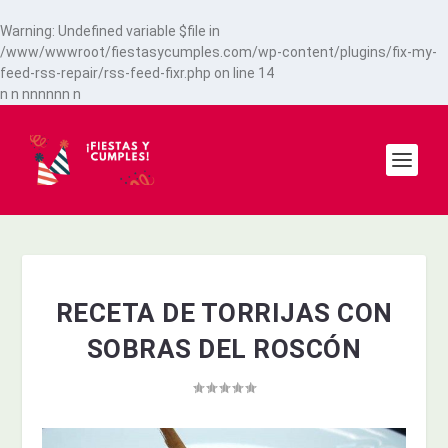
Warning
: Undefined variable $file in
/www/wwwroot/fiestasycumples.com/wp-content/plugins/fix-my-
feed-rss-repair/rss-feed-fixr.php
on line
14
n
n
n
n
n
n
n
n
n
RECETA DE TORRIJAS CON
SOBRAS DEL ROSCÓN