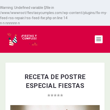
Warning
: Undefined variable $file in
/www/wwwroot/fiestasycumples.com/wp-content/plugins/fix-my-
feed-rss-repair/rss-feed-fixr.php
on line
14
n
n
n
n
n
n
n
n
n
RECETA DE POSTRE
ESPECIAL FIESTAS