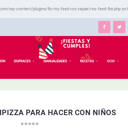
m/wp-content/plugins/fix-my-feed-rss-repair/rss-feed-fixr.php
on 
IÓN
DISFRACES
MANUALIDADES
RECETAS
OCIO
IPIZZA PARA HACER CON NIÑOS