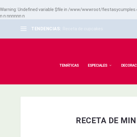
Warning
: Undefined variable $file in
/www/wwwroot/fiestasycumples.co
n
n
n
n
n
n
n
n
n
TENDENCIAS:
Receta de cupcakes
TEMÁTICAS
ESPECIALES
DECORAC
RECETA DE MIN