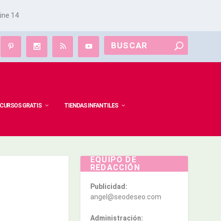
line
14
CURSOS GRATIS
TIENDAS INFANTILES
EQUIPO DE
REDACCIÓN
Publicidad:
angel@seodeseo.com
Administración: