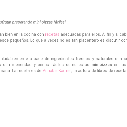
isfrutar preparando mini-pizzas fáciles!
an bien en la cocina con
recetas
adecuadas para ellos. Al fin y al ca
esde pequeños. Lo que a veces no es tan placentero es discutir con 
ludablemente a base de ingredientes frescos y naturales con su 
ues con meriendas y cenas fáciles como estas
minipizzas
en las
semana. La receta es de
Annabel Karmel
, la autora de libros de recet