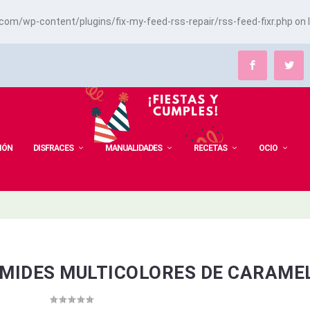
m/wp-content/plugins/fix-my-feed-rss-repair/rss-feed-fixr.php
on 
IÓN
DISFRACES
MANUALIDADES
RECETAS
OCIO
ÁMIDES MULTICOLORES DE CARAME