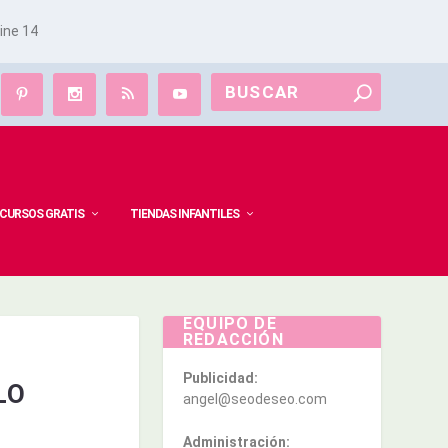
line
14
CURSOS GRATIS
TIENDAS INFANTILES
EQUIPO DE
REDACCIÓN
Publicidad:
LO
angel@seodeseo.com
Administración: