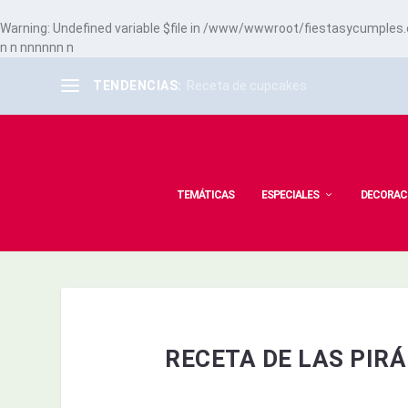
Warning
: Undefined variable $file in
/www/wwwroot/fiestasycumples.co
n
n
n
n
n
n
n
n
n
TENDENCIAS:
Receta de cupcakes
TEMÁTICAS
ESPECIALES
DECORAC
RECETA DE LAS PIR