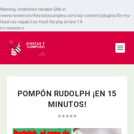
Warning
: Undefined variable $file in
/www/wwwroot/fiestasycumples.com/wp-content/plugins/fix-my-
feed-rss-repair/rss-feed-fixr.php
on line
14
n
n
n
n
n
n
n
n
n
POMPÓN RUDOLPH ¡EN 15
MINUTOS!