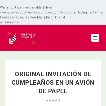
Warning
: Undefined variable $file in
/www/wwwroot/fiestasycumples.com/wp-content/plugins/fix-my-
feed-rss-repair/rss-feed-fixr.php
on line
14
n
n
n
n
n
n
n
n
n
ORIGINAL INVITACIÓN DE
CUMPLEAÑOS EN UN AVIÓN
DE PAPEL