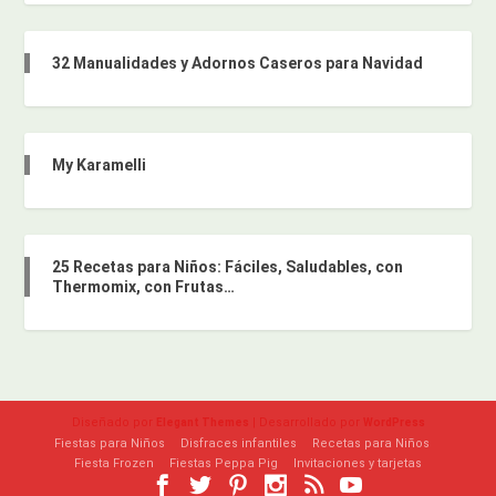
32 Manualidades y Adornos Caseros para Navidad
My Karamelli
25 Recetas para Niños: Fáciles, Saludables, con
Thermomix, con Frutas…
Diseñado por
| Desarrollado por
Elegant Themes
WordPress
Fiestas para Niños
Disfraces infantiles
Recetas para Niños
Fiesta Frozen
Fiestas Peppa Pig
Invitaciones y tarjetas