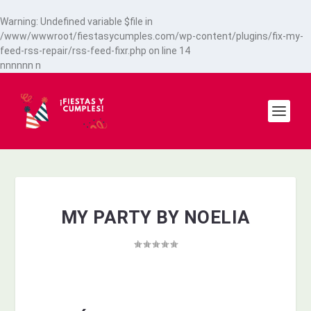
Warning
: Undefined variable $file in
/www/wwwroot/fiestasycumples.com/wp-content/plugins/fix-my-
feed-rss-repair/rss-feed-fixr.php
on line
14
n
n
n
n
n
n
n
MY PARTY BY NOELIA