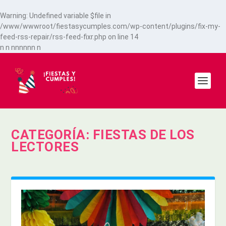
Warning
: Undefined variable $file in
/www/wwwroot/fiestasycumples.com/wp-content/plugins/fix-my-
feed-rss-repair/rss-feed-fixr.php
on line
14
n
n
n
n
n
n
n
n
n
CATEGORÍA:
FIESTAS DE LOS
LECTORES