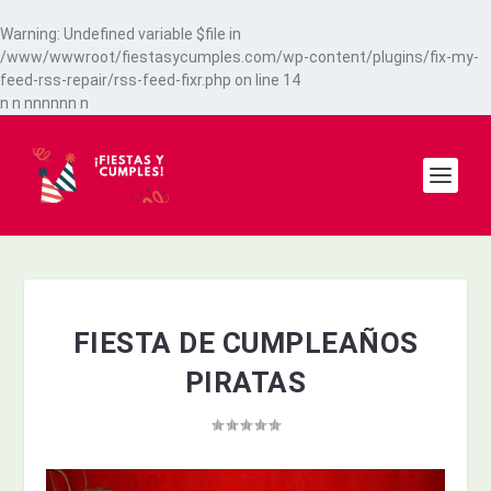
Warning
: Undefined variable $file in
/www/wwwroot/fiestasycumples.com/wp-content/plugins/fix-my-
feed-rss-repair/rss-feed-fixr.php
on line
14
n
n
n
n
n
n
n
n
n
FIESTA DE CUMPLEAÑOS
PIRATAS