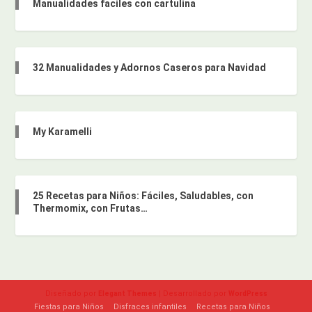
Manualidades faciles con cartulina
32 Manualidades y Adornos Caseros para Navidad
My Karamelli
25 Recetas para Niños: Fáciles, Saludables, con
Thermomix, con Frutas…
Diseñado por
| Desarrollado por
Elegant Themes
WordPress
Fiestas para Niños
Disfraces infantiles
Recetas para Niños