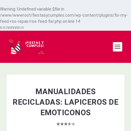
Warning
: Undefined variable $file in
/www/wwwroot/fiestasycumples.com/wp-content/plugins/fix-my-
feed-rss-repair/rss-feed-fixr.php
on line
14
n
n
n
n
n
n
n
n
n
MANUALIDADES
RECICLADAS: LAPICEROS DE
EMOTICONOS