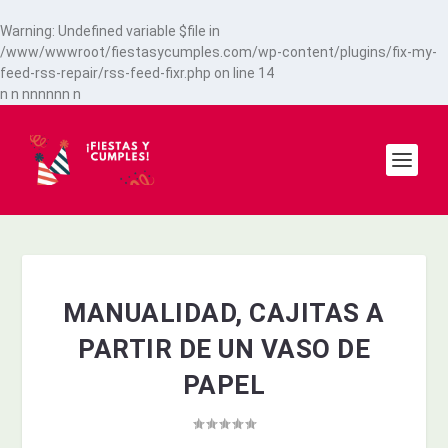
Warning
: Undefined variable $file in
/www/wwwroot/fiestasycumples.com/wp-content/plugins/fix-my-
feed-rss-repair/rss-feed-fixr.php
on line
14
n
n
n
n
n
n
n
n
n
MANUALIDAD, CAJITAS A
PARTIR DE UN VASO DE
PAPEL