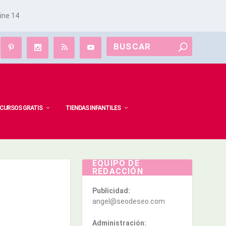
line
14
CURSOS GRATIS
TIENDAS INFANTILES
EQUIPO DE
REDACCIÓN
Publicidad:
angel@seodeseo.com
Administración: