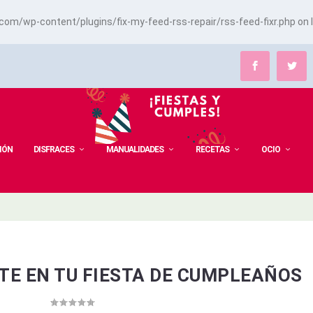
m/wp-content/plugins/fix-my-feed-rss-repair/rss-feed-fixr.php
on 
IÓN
DISFRACES
MANUALIDADES
RECETAS
OCIO
TE EN TU FIESTA DE CUMPLEAÑOS