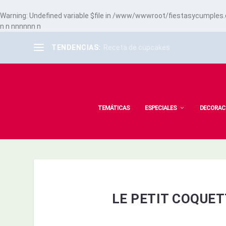
Warning
: Undefined variable $file in
/www/wwwroot/fiestasycumples.co
n
n
n
n
n
n
n
n
n
TENDENCIAS:
Receta de cupcakes
TEMÁTICAS
ESPECIALES
DECORAC
LE PETIT COQUET