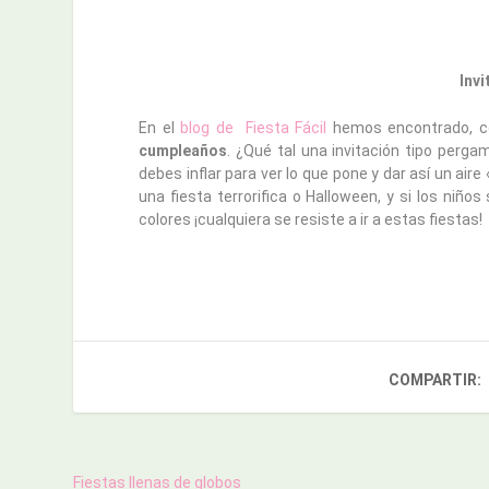
Inv
En el
blog de Fiesta Fácil
hemos encontrado, co
cumpleaños
. ¿Qué tal una invitación tipo perg
debes inflar para ver lo que pone y dar así un aire
una fiesta terrorifica o Halloween, y si los niño
colores ¡cualquiera se resiste a ir a estas fiestas!
COMPARTIR:
Fiestas llenas de globos