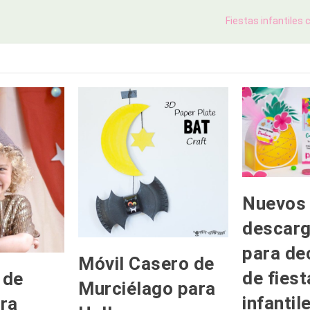
Fiestas infantiles
Nuevos
descarg
para de
Móvil Casero de
de fiest
 de
Murciélago para
infantil
ra