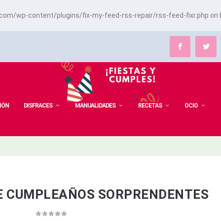
m/wp-content/plugins/fix-my-feed-rss-repair/rss-feed-fixr.php
on 
IÓN
DISFRACES
MANUALIDADES
RECETAS
OCIO
DE CUMPLEAÑOS SORPRENDENTES