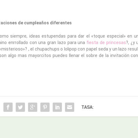
itaciones de cumpleaños diferentes
mo siempre, ideas estupendas para dar el «toque especial» en 
amino enrrollado con una gran lazo para una
fiesta de princesas
?, ¿y
 «misterioso»? , el chupachups o lolipop con papel seda y un lazo resul
s son algo mas mayorcitos puedes llenar el sobre de la invitación co
TASA: