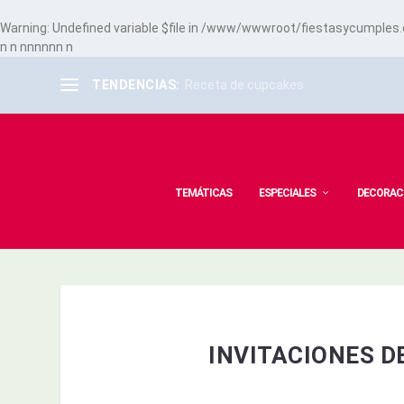
Warning
: Undefined variable $file in
/www/wwwroot/fiestasycumples.co
n
n
n
n
n
n
n
n
n
TENDENCIAS:
Receta de cupcakes
TEMÁTICAS
ESPECIALES
DECORAC
INVITACIONES 