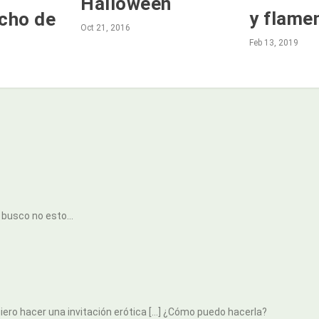
Halloween
y flame
echo de
Oct 21, 2016
Feb 13, 2019
ue busco no esto…
iero hacer una invitación erótica […] ¿Cómo puedo hacerla?