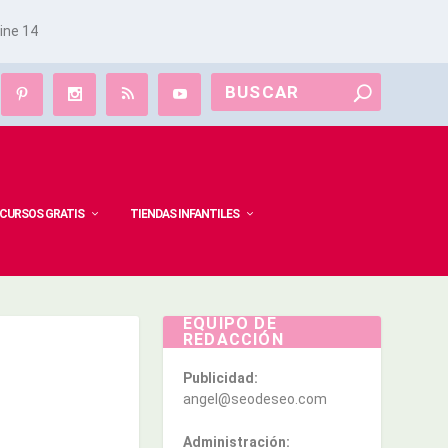
line
14
CURSOS GRATIS
TIENDAS INFANTILES
EQUIPO DE
REDACCIÓN
Publicidad:
angel@seodeseo.com
Administración: