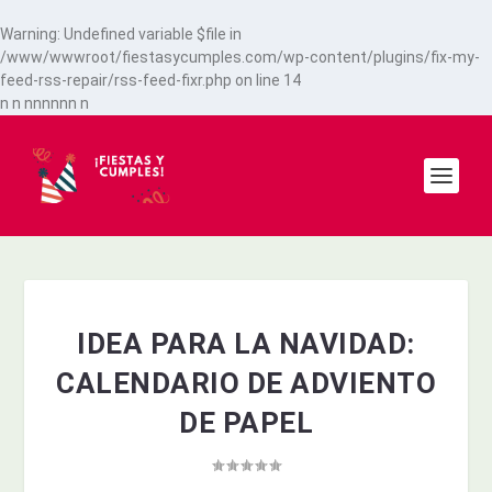
Warning
: Undefined variable $file in
/www/wwwroot/fiestasycumples.com/wp-content/plugins/fix-my-
feed-rss-repair/rss-feed-fixr.php
on line
14
n
n
n
n
n
n
n
n
n
IDEA PARA LA NAVIDAD:
CALENDARIO DE ADVIENTO
DE PAPEL