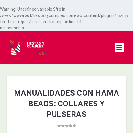
Warning
: Undefined variable $file in
/www/wwwroot/fiestasycumples.com/wp-content/plugins/fix-my-
feed-rss-repair/rss-feed-fixr.php
on line
14
n
n
n
n
n
n
n
n
n
MANUALIDADES CON HAMA
BEADS: COLLARES Y
PULSERAS