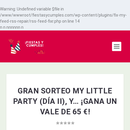
Warning
: Undefined variable $file in
/www/wwwroot/fiestasycumples.com/wp-content/plugins/fix-my-
feed-rss-repair/rss-feed-fixr.php
on line
14
n
n
n
n
n
n
n
n
n
GRAN SORTEO MY LITTLE
PARTY (DÍA II), Y… ¡GANA UN
VALE DE 65 €!