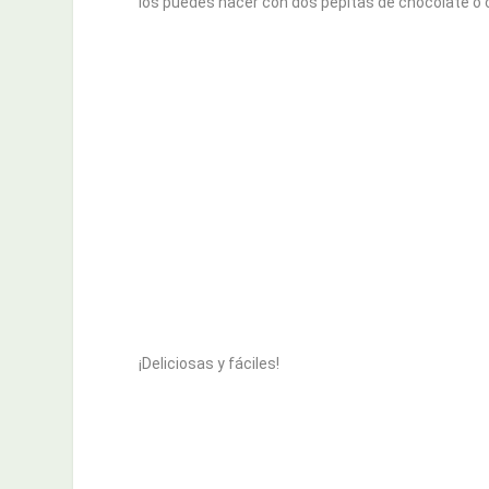
los puedes hacer con dos pepitas de chocolate o 
¡Deliciosas y fáciles!