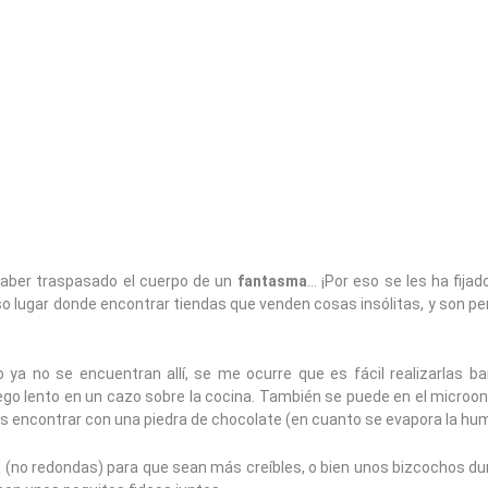
aber traspasado el cuerpo de un
fantasma
… ¡Por eso se les ha fija
so lugar donde encontrar tiendas que venden cosas insólitas, y son p
 ya no se encuentran allí, se me ocurre que es fácil realizarlas b
ego lento en un cazo sobre la cocina. También se puede en el microon
des encontrar con una piedra de chocolate (en cuanto se evapora la hu
a (no redondas) para que sean más creíbles, o bien unos bizcochos du