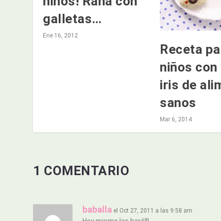
niños! Rana con
galletas…
Ene 16, 2012
Receta pa
niños con
iris de al
sanos
Mar 6, 2014
1 COMENTARIO
baballa
el Oct 27, 2011 a las 9:58 am