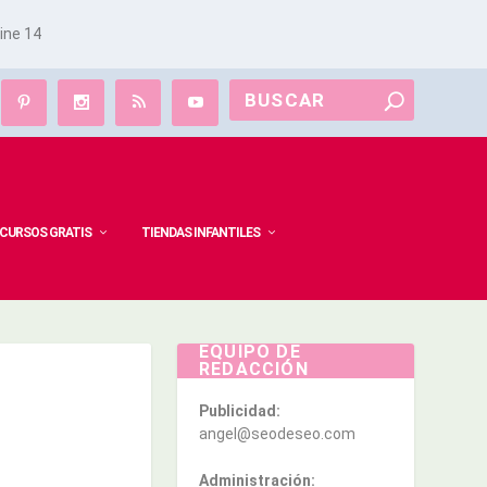
line
14
CURSOS GRATIS
TIENDAS INFANTILES
EQUIPO DE
REDACCIÓN
Publicidad:
angel@seodeseo.com
Administración: