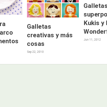
Galleta
superpo
Kukis y 
ra
Galletas
Wonder
 arco
creativas y más
imentos
Jun 11, 2012
cosas
Sep 22, 2010