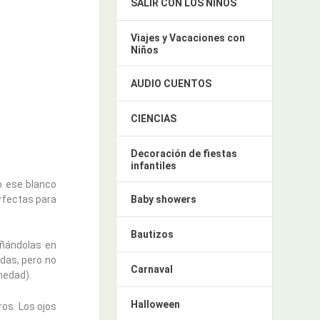
SALIR CON LOS NIÑOS
Viajes y Vacaciones con
Niños
AUDIO CUENTOS
CIENCIAS
Decoración de fiestas
infantiles
do ese blanco
Baby showers
erfectas para
Bautizos
añándolas en
das, pero no
Carnaval
medad).
Halloween
ros. Los ojos