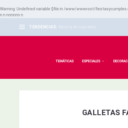
Warning
: Undefined variable $file in
/www/wwwroot/fiestasycumples.co
n
n
n
n
n
n
n
n
n
TENDENCIAS:
Receta de cupcakes
TEMÁTICAS
ESPECIALES
DECORAC
GALLETAS 