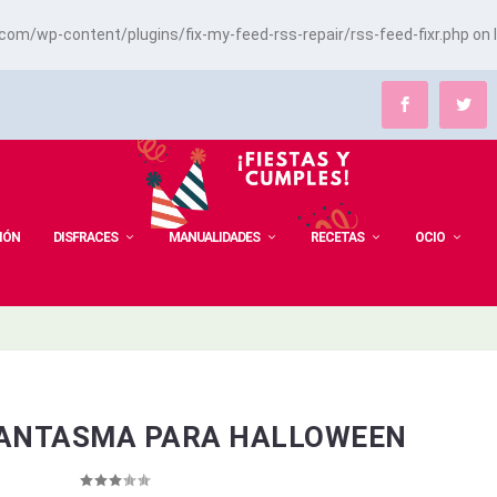
m/wp-content/plugins/fix-my-feed-rss-repair/rss-feed-fixr.php
on 
IÓN
DISFRACES
MANUALIDADES
RECETAS
OCIO
FANTASMA PARA HALLOWEEN