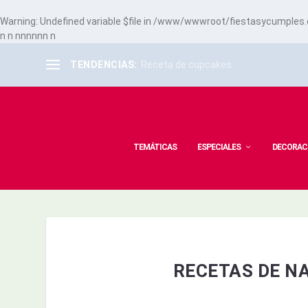
Warning
: Undefined variable $file in
/www/wwwroot/fiestasycumples.co
n
n
n
n
n
n
n
n
n
TENDENCIAS:
Receta de cupcakes
TEMÁTICAS
ESPECIALES
DECORAC
RECETAS DE NA