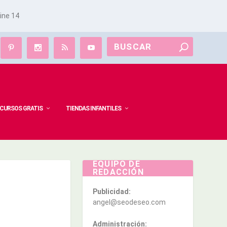
line
14
CURSOS GRATIS
TIENDAS INFANTILES
EQUIPO DE
REDACCIÓN
Publicidad:
angel@seodeseo.com
Administración: