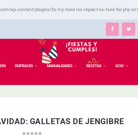
m/wp-content/plugins/fix-my-feed-rss-repair/rss-feed-fixr.php
on 
IÓN
DISFRACES
MANUALIDADES
RECETAS
OCIO
VIDAD: GALLETAS DE JENGIBRE