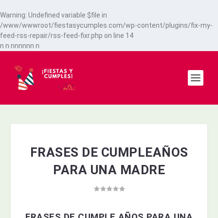
Warning
: Undefined variable $file in
/www/wwwroot/fiestasycumples.com/wp-content/plugins/fix-my-
feed-rss-repair/rss-feed-fixr.php
on line
14
n
n
n
n
n
n
n
n
n
FRASES DE CUMPLEAÑOS
PARA UNA MADRE
FRASES DE CUMPLE AÑOS PARA UNA