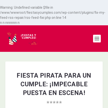
Warning
: Undefined variable $file in
/www/wwwroot/fiestasycumples.com/wp-content/plugins/fix-my-
feed-rss-repair/rss-feed-fixr.php
on line
14
n
n
n
n
n
n
n
n
n
FIESTA PIRATA PARA UN
CUMPLE: ¡IMPECABLE
PUESTA EN ESCENA!