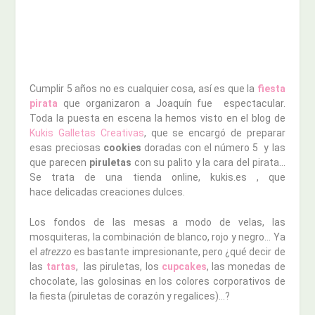
Cumplir 5 años no es cualquier cosa, así es que la
fiesta
pirata
que organizaron a Joaquín fue espectacular.
Toda la puesta en escena la hemos visto en el blog de
Kukis Galletas Creativas
, que se encargó de preparar
esas preciosas
cookies
doradas con el número 5 y las
que parecen
piruletas
con su palito y la cara del pirata…
Se trata de una tienda online, kukis.es , que
hace delicadas creaciones dulces.
Los fondos de las mesas a modo de velas, las
mosquiteras, la combinación de blanco, rojo y negro… Ya
el
atrezzo
es bastante impresionante, pero ¿qué decir de
las
tartas
, las piruletas, los
cupcakes
, las monedas de
chocolate, las golosinas en los colores corporativos de
la fiesta (piruletas de corazón y regalices)…?