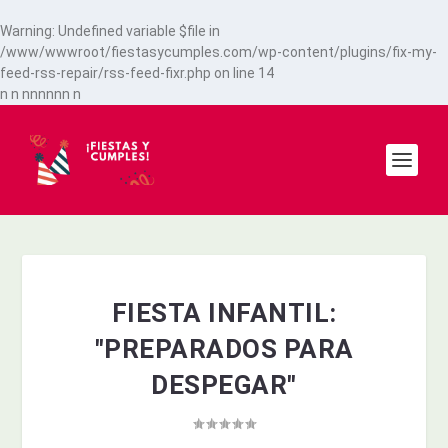
Warning
: Undefined variable $file in
/www/wwwroot/fiestasycumples.com/wp-content/plugins/fix-my-
feed-rss-repair/rss-feed-fixr.php
on line
14
n
n
n
n
n
n
n
n
n
FIESTA INFANTIL:
"PREPARADOS PARA
DESPEGAR"