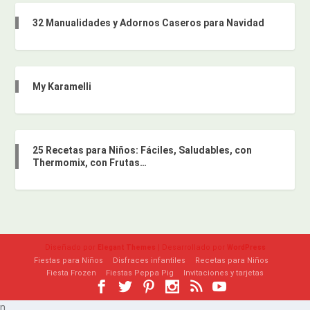
32 Manualidades y Adornos Caseros para Navidad
My Karamelli
25 Recetas para Niños: Fáciles, Saludables, con
Thermomix, con Frutas…
Diseñado por
| Desarrollado por
Elegant Themes
WordPress
Fiestas para Niños
Disfraces infantiles
Recetas para Niños
Fiesta Frozen
Fiestas Peppa Pig
Invitaciones y tarjetas
n