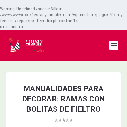
Warning
: Undefined variable $file in
/www/wwwroot/fiestasycumples.com/wp-content/plugins/fix-my-
feed-rss-repair/rss-feed-fixr.php
on line
14
n
n
n
n
n
n
n
n
n
MANUALIDADES PARA
DECORAR: RAMAS CON
BOLITAS DE FIELTRO