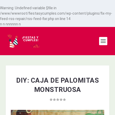
Warning
: Undefined variable $file in
/www/wwwroot/fiestasycumples.com/wp-content/plugins/fix-my-
feed-rss-repair/rss-feed-fixr.php
on line
14
n
n
n
n
n
n
n
n
n
DIY: CAJA DE PALOMITAS
MONSTRUOSA