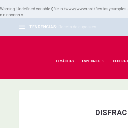
Warning
: Undefined variable $file in
/www/wwwroot/fiestasycumples.co
n
n
n
n
n
n
n
n
n
TENDENCIAS:
Receta de cupcakes
TEMÁTICAS
ESPECIALES
DECORAC
DISFRAC