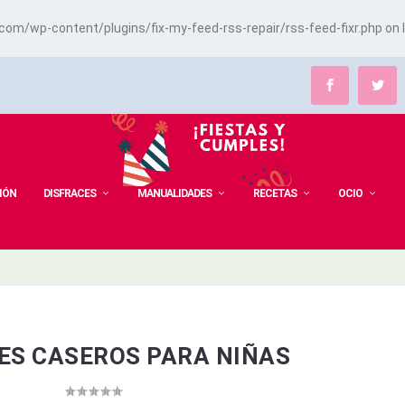
m/wp-content/plugins/fix-my-feed-rss-repair/rss-feed-fixr.php
on 
IÓN
DISFRACES
MANUALIDADES
RECETAS
OCIO
ES CASEROS PARA NIÑAS